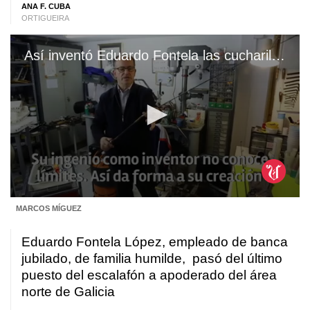
ANA F. CUBA
ORTIGUEIRA
Así inventó Eduardo Fontela las cucharillas de pesca gallegas
0
MARCOS MÍGUEZ
seconds
of
2
Eduardo Fontela López, empleado de banca
minutes,
3
jubilado, de familia humilde, pasó del último
seconds
puesto del escalafón a apoderado del área
norte de Galicia