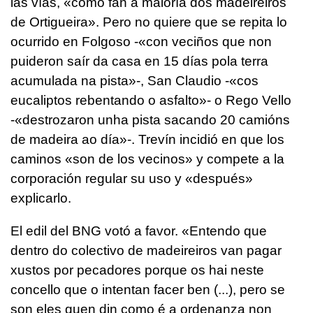
las vías, «
como fan a maioría dos madeireiros
de Ortigueira
». Pero no quiere que se repita lo
ocurrido en Folgoso -«
con veciños que non
puideron saír da casa en 15 días pola terra
acumulada na pista
»-, San Claudio -«
cos
eucaliptos rebentando o asfalto
»- o Rego Vello
-«
destrozaron unha pista sacando 20 camións
de madeira ao día
»-. Trevín incidió en que los
caminos «son de los vecinos» y compete a la
corporación regular su uso y «después»
explicarlo.
El edil del BNG votó a favor. «
Entendo que
dentro do colectivo de madeireiros van pagar
xustos por pecadores porque os hai neste
concello que o intentan facer ben (...), pero se
son eles quen din como é a ordenanza non