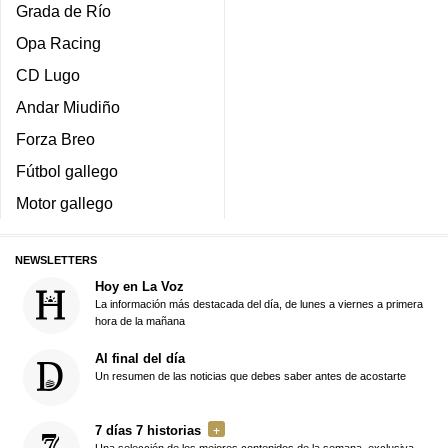
Grada de Río
Opa Racing
CD Lugo
Andar Miudiño
Forza Breo
Fútbol gallego
Motor gallego
NEWSLETTERS
Hoy en La Voz
La información más destacada del día, de lunes a viernes a primera
hora de la mañana
Al final del día
Un resumen de las noticias que debes saber antes de acostarte
7 días 7 historias
Una selección de los mejores contenidos de la semana, exclusiva