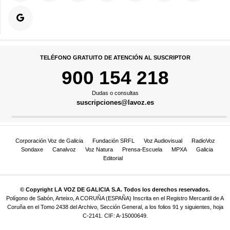
TELÉFONO GRATUITO DE ATENCIÓN AL SUSCRIPTOR
900 154 218
Dudas o consultas
suscripciones@lavoz.es
Corporación Voz de Galicia
Fundación SRFL
Voz Audiovisual
RadioVoz
Sondaxe
Canalvoz
Voz Natura
Prensa-Escuela
MPXA
Galicia
Editorial
© Copyright LA VOZ DE GALICIA S.A. Todos los derechos reservados.
Polígono de Sabón, Arteixo, A CORUÑA (ESPAÑA) Inscrita en el Registro Mercantil de A
Coruña en el Tomo 2438 del Archivo, Sección General, a los folios 91 y siguientes, hoja
C-2141. CIF: A-15000649.