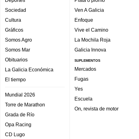
Deportes
Plata o plomo
Sociedad
Ven A Galicia
Cultura
Enfoque
Gráficos
Vive el Camino
Somos Agro
La Mochila Roja
Somos Mar
Galicia Innova
Obituarios
SUPLEMENTOS
Mercados
La Galicia Económica
Fugas
El tiempo
Yes
Mundial 2026
Escuela
Torre de Marathon
On, revista de motor
Grada de Río
Opa Racing
CD Lugo