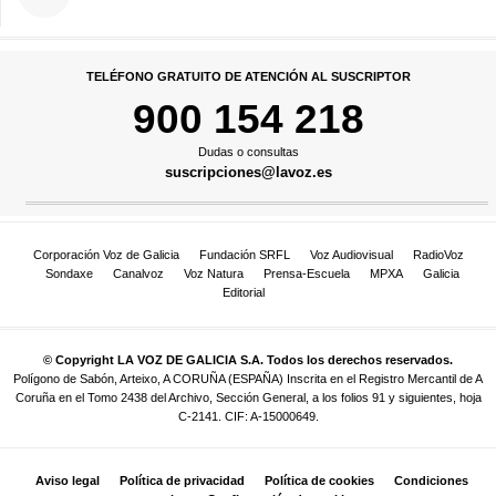
TELÉFONO GRATUITO DE ATENCIÓN AL SUSCRIPTOR
900 154 218
Dudas o consultas
suscripciones@lavoz.es
Corporación Voz de Galicia
Fundación SRFL
Voz Audiovisual
RadioVoz
Sondaxe
Canalvoz
Voz Natura
Prensa-Escuela
MPXA
Galicia
Editorial
© Copyright LA VOZ DE GALICIA S.A. Todos los derechos reservados.
Polígono de Sabón, Arteixo, A CORUÑA (ESPAÑA) Inscrita en el Registro Mercantil de A
Coruña en el Tomo 2438 del Archivo, Sección General, a los folios 91 y siguientes, hoja
C-2141. CIF: A-15000649.
Aviso legal
Política de privacidad
Política de cookies
Condiciones