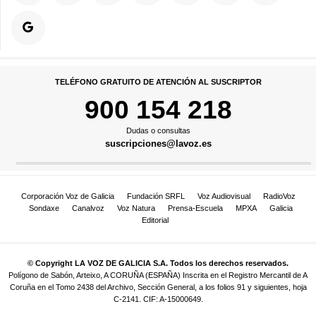
TELÉFONO GRATUITO DE ATENCIÓN AL SUSCRIPTOR
900 154 218
Dudas o consultas
suscripciones@lavoz.es
Corporación Voz de Galicia
Fundación SRFL
Voz Audiovisual
RadioVoz
Sondaxe
Canalvoz
Voz Natura
Prensa-Escuela
MPXA
Galicia
Editorial
© Copyright LA VOZ DE GALICIA S.A. Todos los derechos reservados.
Polígono de Sabón, Arteixo, A CORUÑA (ESPAÑA) Inscrita en el Registro Mercantil de A
Coruña en el Tomo 2438 del Archivo, Sección General, a los folios 91 y siguientes, hoja
C-2141. CIF: A-15000649.