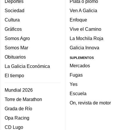
Deportes
Plata o plomo
Sociedad
Ven A Galicia
Cultura
Enfoque
Gráficos
Vive el Camino
Somos Agro
La Mochila Roja
Somos Mar
Galicia Innova
Obituarios
SUPLEMENTOS
Mercados
La Galicia Económica
Fugas
El tiempo
Yes
Mundial 2026
Escuela
Torre de Marathon
On, revista de motor
Grada de Río
Opa Racing
CD Lugo