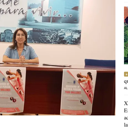
q
AL
X
E
a
l