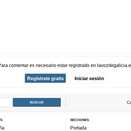
Para comentar es necesario
estar registrado
en
lavozdegalicia.
Regístrate gratis
Iniciar sesión
Ca
ES
SECCIONES
ña
Portada