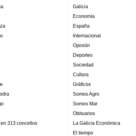
ña
Galicia
Economía
za
España
lo
Internacional
Opinión
Deportes
Sociedad
Cultura
e
Gráficos
edra
Somos Agro
go
Somos Mar
Obituarios
 en 313 concellos
La Galicia Económica
El tiempo