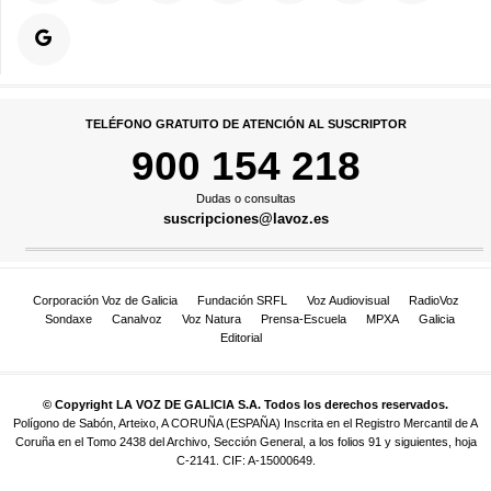
TELÉFONO GRATUITO DE ATENCIÓN AL SUSCRIPTOR
900 154 218
Dudas o consultas
suscripciones@lavoz.es
Corporación Voz de Galicia
Fundación SRFL
Voz Audiovisual
RadioVoz
Sondaxe
Canalvoz
Voz Natura
Prensa-Escuela
MPXA
Galicia
Editorial
© Copyright LA VOZ DE GALICIA S.A. Todos los derechos reservados.
Polígono de Sabón, Arteixo, A CORUÑA (ESPAÑA) Inscrita en el Registro Mercantil de A
Coruña en el Tomo 2438 del Archivo, Sección General, a los folios 91 y siguientes, hoja
C-2141. CIF: A-15000649.