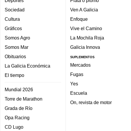
Deportes
Plata o plomo
Sociedad
Ven A Galicia
Cultura
Enfoque
Gráficos
Vive el Camino
Somos Agro
La Mochila Roja
Somos Mar
Galicia Innova
Obituarios
SUPLEMENTOS
Mercados
La Galicia Económica
Fugas
El tiempo
Yes
Mundial 2026
Escuela
Torre de Marathon
On, revista de motor
Grada de Río
Opa Racing
CD Lugo