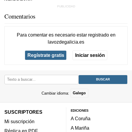
Comentarios
Para comentar es necesario
estar registrado
en
lavozdegalicia.es
Regístrate gratis
Iniciar sesión
Cambiar idioma:
Galego
EDICIONES
SUSCRIPTORES
A Coruña
Mi suscripción
A Mariña
Réplica en PDF