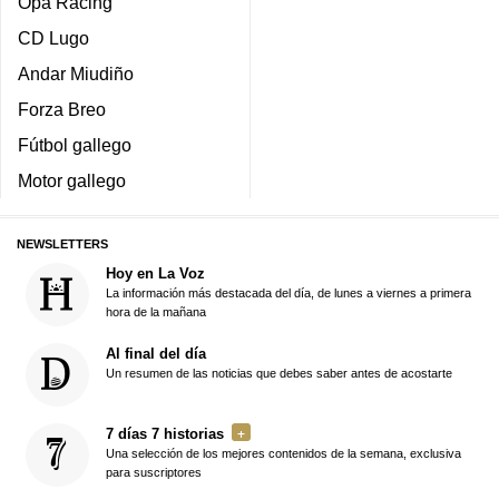
Opa Racing
CD Lugo
Andar Miudiño
Forza Breo
Fútbol gallego
Motor gallego
NEWSLETTERS
Hoy en La Voz
La información más destacada del día, de lunes a viernes a primera
hora de la mañana
Al final del día
Un resumen de las noticias que debes saber antes de acostarte
7 días 7 historias
Una selección de los mejores contenidos de la semana, exclusiva
para suscriptores