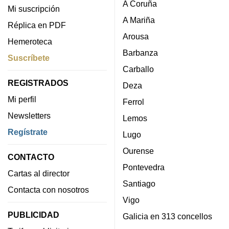
A Coruña
Mi suscripción
A Mariña
Réplica en PDF
Arousa
Hemeroteca
Barbanza
Suscríbete
Carballo
REGISTRADOS
Deza
Mi perfil
Ferrol
Newsletters
Lemos
Regístrate
Lugo
Ourense
CONTACTO
Pontevedra
Cartas al director
Santiago
Contacta con nosotros
Vigo
PUBLICIDAD
Galicia en 313 concellos