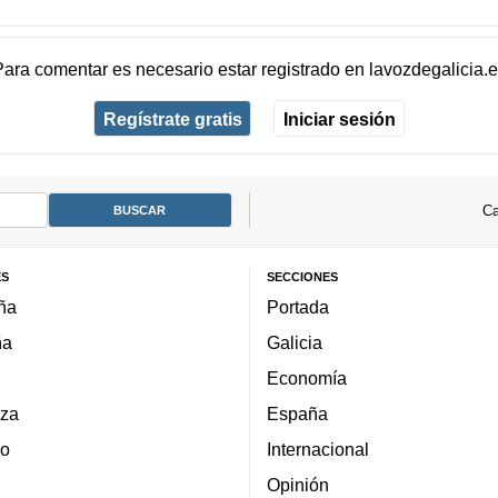
Para comentar es necesario
estar registrado
en
lavozdegalicia.
Regístrate gratis
Iniciar sesión
Ca
ES
SECCIONES
ña
Portada
ña
Galicia
Economía
za
España
lo
Internacional
Opinión