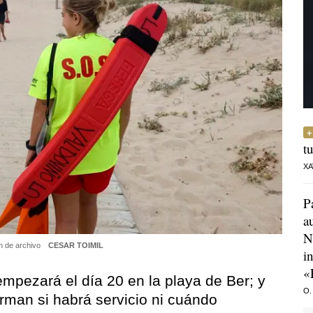
t
XA
P
a
N
en de archivo
CESAR TOIMIL
i
«
mpezará el día 20 en la playa de Ber; y
O.
rman si habrá servicio ni cuándo