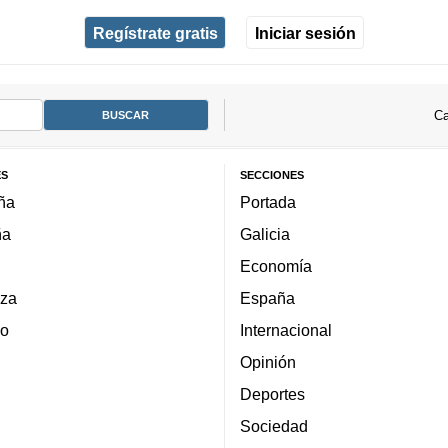
Regístrate gratis
Iniciar sesión
Ca
ES
SECCIONES
ña
Portada
ña
Galicia
Economía
za
España
lo
Internacional
Opinión
Deportes
Sociedad