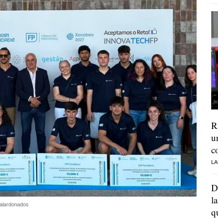
R
u
c
LA
D
l
 galardonados
q