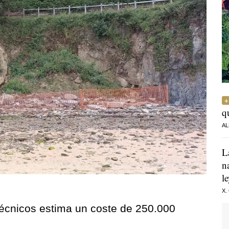
q
AL
L
n
l
X.
 técnicos estima un coste de 250.000