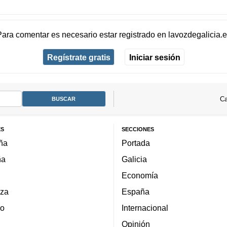
Para comentar es necesario
estar registrado
en
lavozdegalicia.
Regístrate gratis
Iniciar sesión
Ca
ES
SECCIONES
ña
Portada
ña
Galicia
Economía
za
España
lo
Internacional
Opinión