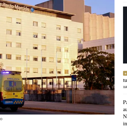
t
XA
P
a
N
DO
i