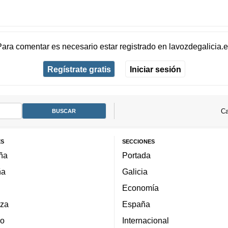
Para comentar es necesario
estar registrado
en
lavozdegalicia.
Regístrate gratis
Iniciar sesión
Ca
ES
SECCIONES
ña
Portada
ña
Galicia
Economía
za
España
lo
Internacional