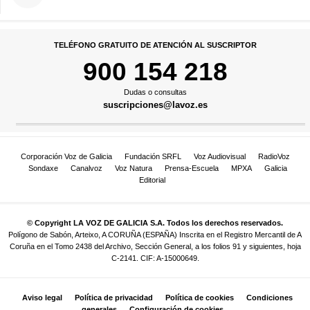
TELÉFONO GRATUITO DE ATENCIÓN AL SUSCRIPTOR
900 154 218
Dudas o consultas
suscripciones@lavoz.es
Corporación Voz de Galicia
Fundación SRFL
Voz Audiovisual
RadioVoz
Sondaxe
Canalvoz
Voz Natura
Prensa-Escuela
MPXA
Galicia
Editorial
© Copyright LA VOZ DE GALICIA S.A. Todos los derechos reservados.
Polígono de Sabón, Arteixo, A CORUÑA (ESPAÑA) Inscrita en el Registro Mercantil de A
Coruña en el Tomo 2438 del Archivo, Sección General, a los folios 91 y siguientes, hoja
C-2141. CIF: A-15000649.
Aviso legal
Política de privacidad
Política de cookies
Condiciones
generales
Configuración de cookies