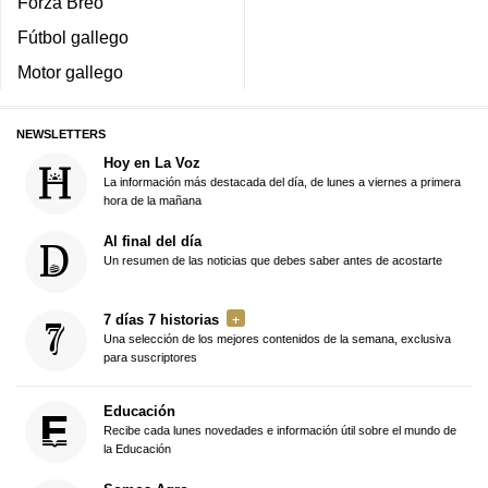
Forza Breo
Fútbol gallego
Motor gallego
NEWSLETTERS
Hoy en La Voz
La información más destacada del día, de lunes a viernes a primera
hora de la mañana
Al final del día
Un resumen de las noticias que debes saber antes de acostarte
7 días 7 historias
Una selección de los mejores contenidos de la semana, exclusiva
para suscriptores
Educación
Recibe cada lunes novedades e información útil sobre el mundo de
la Educación