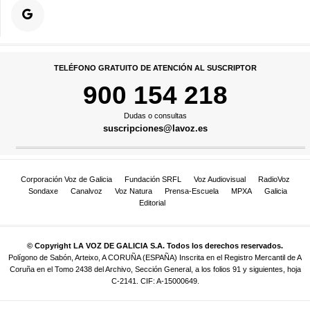
TELÉFONO GRATUITO DE ATENCIÓN AL SUSCRIPTOR
900 154 218
Dudas o consultas
suscripciones@lavoz.es
Corporación Voz de Galicia
Fundación SRFL
Voz Audiovisual
RadioVoz
Sondaxe
Canalvoz
Voz Natura
Prensa-Escuela
MPXA
Galicia
Editorial
© Copyright LA VOZ DE GALICIA S.A. Todos los derechos reservados.
Polígono de Sabón, Arteixo, A CORUÑA (ESPAÑA) Inscrita en el Registro Mercantil de A
Coruña en el Tomo 2438 del Archivo, Sección General, a los folios 91 y siguientes, hoja
C-2141. CIF: A-15000649.