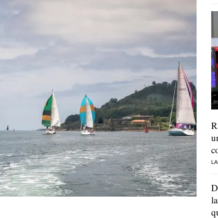
R
u
c
LA
D
l
q