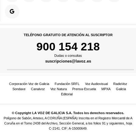
TELÉFONO GRATUITO DE ATENCIÓN AL SUSCRIPTOR
900 154 218
Dudas o consultas
suscripciones@lavoz.es
Corporación Voz de Galicia
Fundación SRFL
Voz Audiovisual
RadioVoz
Sondaxe
Canalvoz
Voz Natura
Prensa-Escuela
MPXA
Galicia
Editorial
© Copyright LA VOZ DE GALICIA S.A. Todos los derechos reservados.
Polígono de Sabón, Arteixo, A CORUÑA (ESPAÑA) Inscrita en el Registro Mercantil de A
Coruña en el Tomo 2438 del Archivo, Sección General, a los folios 91 y siguientes, hoja
C-2141. CIF: A-15000649.