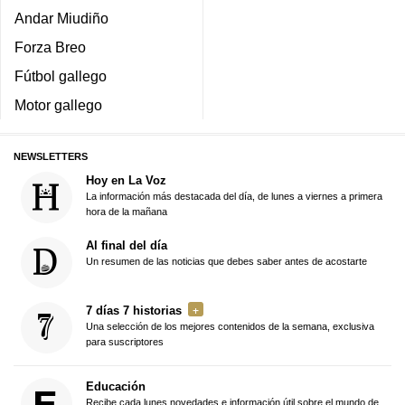
Andar Miudiño
Forza Breo
Fútbol gallego
Motor gallego
NEWSLETTERS
Hoy en La Voz
La información más destacada del día, de lunes a viernes a primera
hora de la mañana
Al final del día
Un resumen de las noticias que debes saber antes de acostarte
7 días 7 historias
Una selección de los mejores contenidos de la semana, exclusiva
para suscriptores
Educación
Recibe cada lunes novedades e información útil sobre el mundo de