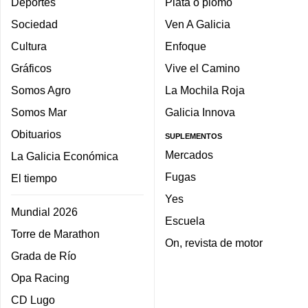
Deportes
Plata o plomo
Sociedad
Ven A Galicia
Cultura
Enfoque
Gráficos
Vive el Camino
Somos Agro
La Mochila Roja
Somos Mar
Galicia Innova
Obituarios
SUPLEMENTOS
Mercados
La Galicia Económica
Fugas
El tiempo
Yes
Mundial 2026
Escuela
Torre de Marathon
On, revista de motor
Grada de Río
Opa Racing
CD Lugo