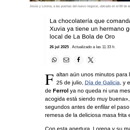
Jesús y Lorena, a las puertas del nuevo negocio, ubicado en el 88 de l
La chocolatería que comanda
Xuvia ya tiene un hermano ge
local de La Bola de Oro
26 jul 2025
. Actualizado a las 11:33 h.
F
altan aún unos minutos para l
25 de julio,
Día de Galicia
, y 
de
Ferrol
ya no queda ni una mesa
acogida está siendo muy buena»,
segundos antes de enfilar el paso
remesa de la deliciosa masa frita
Con esta apertura, Lorena y su m