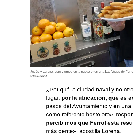
Jesús y Lorena, este viernes en la nueva churrería Las Vegas de Ferr
DELGADO
¿Por qué la ciudad naval y no otr
lugar,
por la ubicación, que es e
pasos del Ayuntamiento y en una 
como referente hostelero», respo
percibimos que Ferrol está res
más gente», apostilla Lorena.