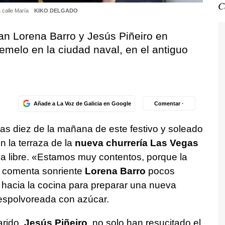
C
a calle María
KIKO DELGADO
n Lorena Barro y Jesús Piñeiro en
melo en la ciudad naval, en el antiguo
Añade a La Voz de Galicia en Google
Comentar ·
as diez de la mañana de este festivo y soleado
en la terraza de la
nueva churrería Las Vegas
 libre. «Estamos muy contentos, porque la
 comenta sonriente
Lorena Barro
pocos
 hacia la cocina para preparar una nueva
 espolvoreada con azúcar.
arido,
Jesús Piñeiro
, no solo han resucitado el