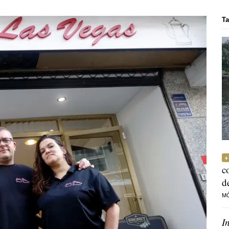
Ta
c
d
M
I