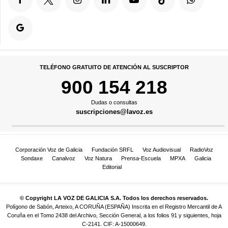
TELÉFONO GRATUITO DE ATENCIÓN AL SUSCRIPTOR
900 154 218
Dudas o consultas
suscripciones@lavoz.es
Corporación Voz de Galicia
Fundación SRFL
Voz Audiovisual
RadioVoz
Sondaxe
Canalvoz
Voz Natura
Prensa-Escuela
MPXA
Galicia
Editorial
© Copyright LA VOZ DE GALICIA S.A. Todos los derechos reservados.
Polígono de Sabón, Arteixo, A CORUÑA (ESPAÑA) Inscrita en el Registro Mercantil de A
Coruña en el Tomo 2438 del Archivo, Sección General, a los folios 91 y siguientes, hoja
C-2141. CIF: A-15000649.