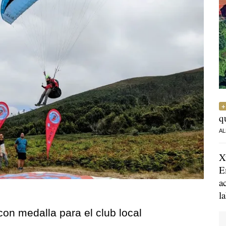
q
AL
X
E
a
l
con medalla para el club local