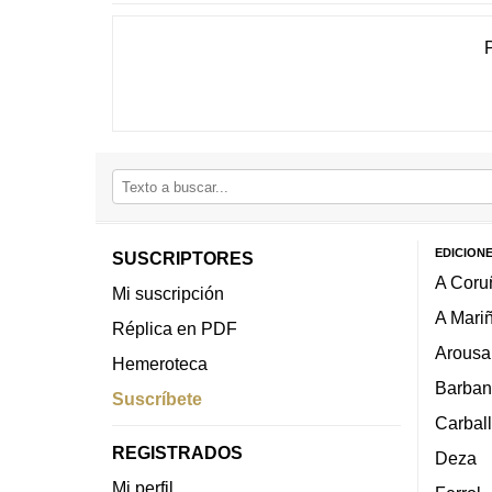
EDICION
SUSCRIPTORES
A Coru
Mi suscripción
A Mari
Réplica en PDF
Arousa
Hemeroteca
Barban
Suscríbete
Carbal
REGISTRADOS
Deza
Mi perfil