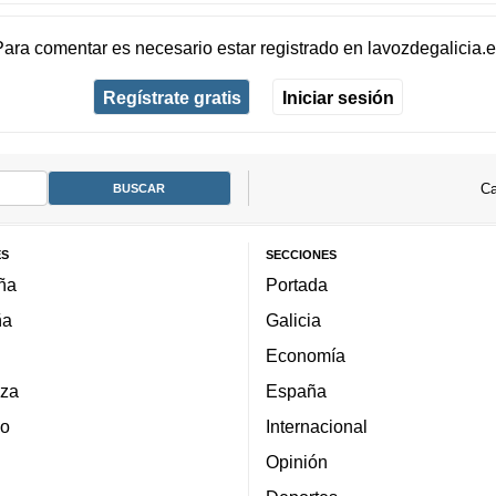
Para comentar es necesario
estar registrado
en
lavozdegalicia.
Regístrate gratis
Iniciar sesión
Ca
ES
SECCIONES
ña
Portada
ña
Galicia
Economía
za
España
lo
Internacional
Opinión