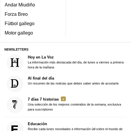
Andar Miudiño
Forza Breo
Fútbol gallego
Motor gallego
NEWSLETTERS
Hoy en La Voz
La información más destacada del día, de lunes a viernes a primera
hora de la mañana
Al final del día
Un resumen de las noticias que debes saber antes de acostarte
7 días 7 historias
Una selección de los mejores contenidos de la semana, exclusiva
para suscriptores
Educación
Recibe cada lunes novedades e información útil sobre el mundo de