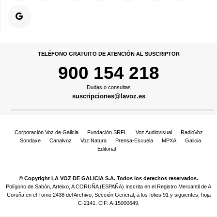
TELÉFONO GRATUITO DE ATENCIÓN AL SUSCRIPTOR
900 154 218
Dudas o consultas
suscripciones@lavoz.es
Corporación Voz de Galicia
Fundación SRFL
Voz Audiovisual
RadioVoz
Sondaxe
Canalvoz
Voz Natura
Prensa-Escuela
MPXA
Galicia
Editorial
© Copyright LA VOZ DE GALICIA S.A. Todos los derechos reservados.
Polígono de Sabón, Arteixo, A CORUÑA (ESPAÑA) Inscrita en el Registro Mercantil de A
Coruña en el Tomo 2438 del Archivo, Sección General, a los folios 91 y siguientes, hoja
C-2141. CIF: A-15000649.