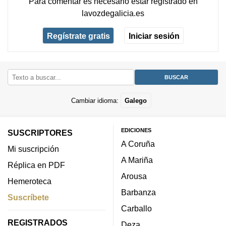
Para comentar es necesario
estar registrado
en
lavozdegalicia.es
Regístrate gratis
Iniciar sesión
Cambiar idioma:
Galego
EDICIONES
SUSCRIPTORES
A Coruña
Mi suscripción
A Mariña
Réplica en PDF
Arousa
Hemeroteca
Barbanza
Suscríbete
Carballo
REGISTRADOS
Deza