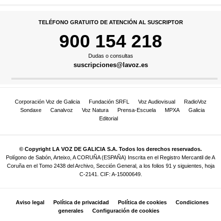
TELÉFONO GRATUITO DE ATENCIÓN AL SUSCRIPTOR
900 154 218
Dudas o consultas
suscripciones@lavoz.es
Corporación Voz de Galicia
Fundación SRFL
Voz Audiovisual
RadioVoz
Sondaxe
Canalvoz
Voz Natura
Prensa-Escuela
MPXA
Galicia
Editorial
© Copyright LA VOZ DE GALICIA S.A. Todos los derechos reservados.
Polígono de Sabón, Arteixo, A CORUÑA (ESPAÑA) Inscrita en el Registro Mercantil de A
Coruña en el Tomo 2438 del Archivo, Sección General, a los folios 91 y siguientes, hoja
C-2141. CIF: A-15000649.
Aviso legal
Política de privacidad
Política de cookies
Condiciones
generales
Configuración de cookies