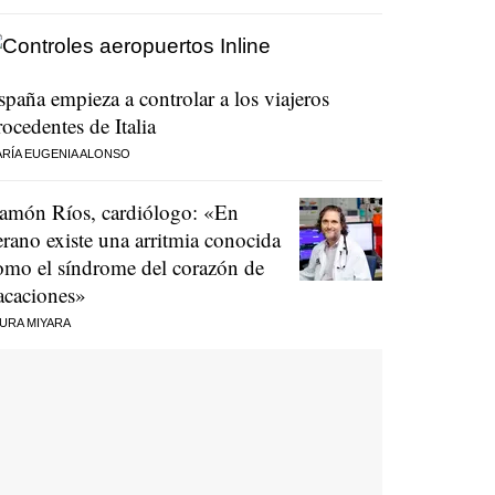
spaña empieza a controlar a los viajeros
rocedentes de Italia
RÍA EUGENIA ALONSO
amón Ríos, cardiólogo: «En
erano existe una arritmia conocida
omo el síndrome del corazón de
acaciones»
URA MIYARA