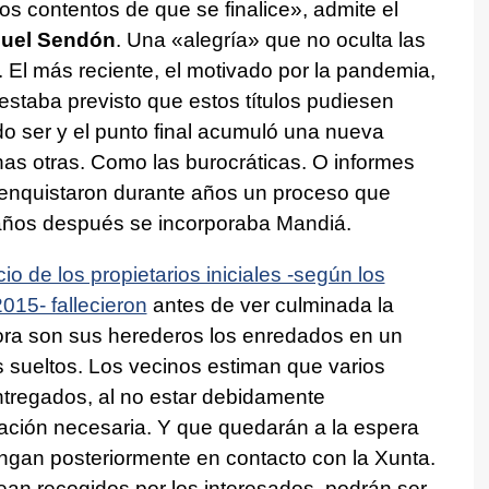
 contentos de que se finalice», admite el
uel Sendón
. Una «alegría» que no oculta las
. El más reciente, el motivado por la pandemia,
staba previsto que estos títulos pudiesen
do ser y el punto final acumuló una nueva
as otras. Como las burocráticas. O informes
enquistaron durante años un proceso que
 años después se incorporaba Mandiá.
io de los propietarios iniciales -según los
015- fallecieron
antes de ver culminada la
ora son sus herederos los enredados en un
 sueltos. Los vecinos estiman que varios
entregados, al no estar debidamente
ción necesaria. Y que quedarán a la espera
ngan posteriormente en contacto con la Xunta.
sean recogidos por los interesados, podrán ser