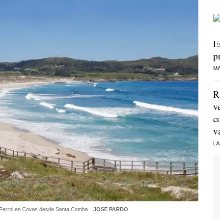
E
p
MA
R
v
c
v
LA
de Ferrol en Covas desde Santa Comba
JOSE PARDO