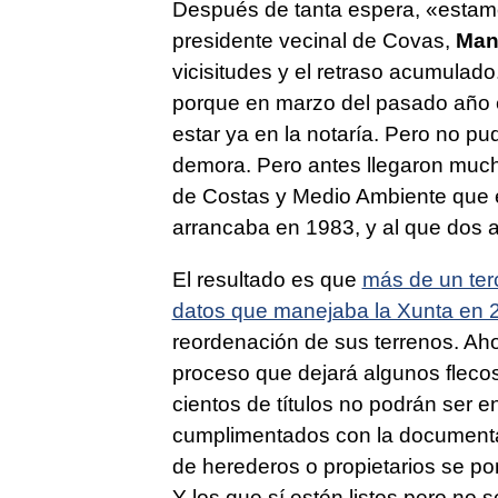
Después de tanta espera, «estamos
presidente vecinal de Covas,
Man
vicisitudes y el retraso acumulado
porque en marzo del pasado año e
estar ya en la notaría. Pero no pu
demora. Pero antes llegaron much
de Costas y Medio Ambiente que 
arrancaba en 1983, y al que dos
El resultado es que
más de un terc
datos que manejaba la Xunta en 2
reordenación de sus terrenos. Ah
proceso que dejará algunos flecos
cientos de títulos no podrán ser 
cumplimentados con la documenta
de herederos o propietarios se po
Y los que sí estén listos pero no 