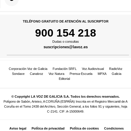
TELÉFONO GRATUITO DE ATENCIÓN AL SUSCRIPTOR
900 154 218
Dudas o consultas
suscripciones@lavoz.es
Corporación Voz de Galicia
Fundación SRFL
Voz Audiovisual
RadioVoz
Sondaxe
Canalvoz
Voz Natura
Prensa-Escuela
MPXA
Galicia
Editorial
© Copyright LA VOZ DE GALICIA S.A. Todos los derechos reservados.
Polígono de Sabón, Arteixo, A CORUÑA (ESPAÑA) Inscrita en el Registro Mercantil de A
Coruña en el Tomo 2438 del Archivo, Sección General, a los folios 91 y siguientes, hoja
C-2141. CIF: A-15000649.
Aviso legal
Política de privacidad
Política de cookies
Condiciones