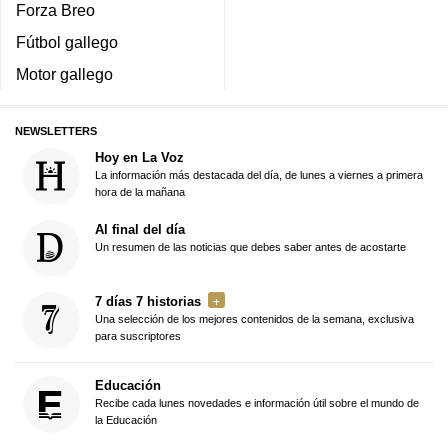
Forza Breo
Fútbol gallego
Motor gallego
NEWSLETTERS
Hoy en La Voz
La información más destacada del día, de lunes a viernes a primera
hora de la mañana
Al final del día
Un resumen de las noticias que debes saber antes de acostarte
7 días 7 historias
Una selección de los mejores contenidos de la semana, exclusiva
para suscriptores
Educación
Recibe cada lunes novedades e información útil sobre el mundo de
la Educación