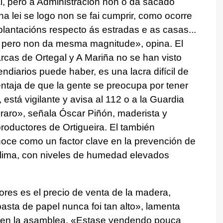
l, pero a Administración non o dá sacado
a lei se logo non se fai cumprir, como ocorre
lantacións respecto ás estradas e as casas...
, pero non da mesma magnitude
», opina. El
cas de Ortegal y A Mariña no se han visto
endiarios puede haber, es una lacra difícil de
entaja de que la gente se preocupa por tener
 está vigilante y avisa al 112 o a la Guardia
raro», señala Óscar Piñón, maderista y
roductores de Ortigueira. El también
oce como un factor clave en la prevención de
 clima, con niveles de humedad elevados
tores es el precio de venta de la madera,
sta de papel nunca foi tan alto
», lamenta
 en la asamblea. «
Estase vendendo pouca