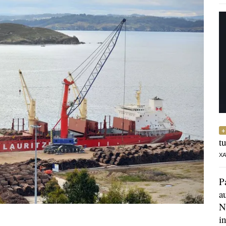
t
XA
P
a
N
i