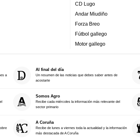
CD Lugo
Andar Miudiño
Forza Breo
Fútbol gallego
Motor gallego
Al final del día
nes a
Un resumen de las noticias que debes saber antes de
acostarte
Somos Agro
el
Recibe cada miércoles la información más relevante del
sector primario
A Coruña
sobre
Recibe de lunes a viernes toda la actualidad y la información
más destacada de A Coruña