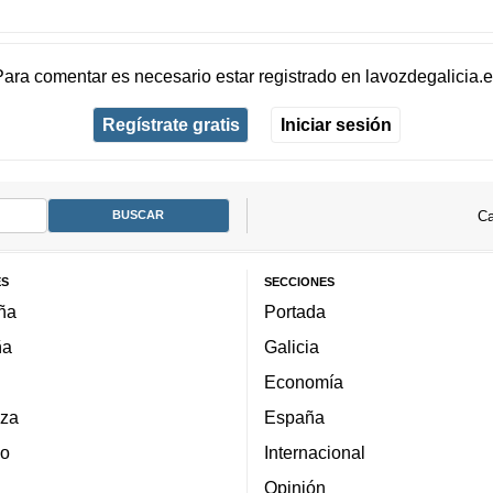
Para comentar es necesario
estar registrado
en
lavozdegalicia.
Regístrate gratis
Iniciar sesión
Ca
ES
SECCIONES
ña
Portada
ña
Galicia
Economía
za
España
lo
Internacional
Opinión