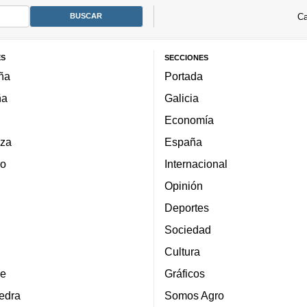
Ca
ES
SECCIONES
ña
Portada
ña
Galicia
Economía
za
España
lo
Internacional
Opinión
Deportes
Sociedad
Cultura
e
Gráficos
edra
Somos Agro