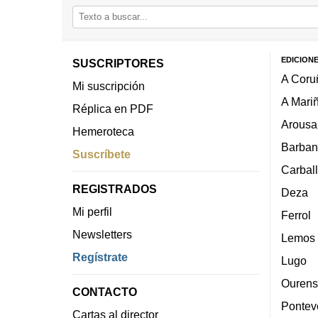
EDICION
SUSCRIPTORES
A Coru
Mi suscripción
A Mari
Réplica en PDF
Arousa
Hemeroteca
Barban
Suscríbete
Carbal
REGISTRADOS
Deza
Mi perfil
Ferrol
Newsletters
Lemos
Regístrate
Lugo
Ourens
CONTACTO
Pontev
Cartas al director