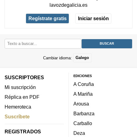
lavozdegalicia.es
Regístrate gratis
Iniciar sesión
Cambiar idioma:
Galego
EDICIONES
SUSCRIPTORES
A Coruña
Mi suscripción
A Mariña
Réplica en PDF
Arousa
Hemeroteca
Barbanza
Suscríbete
Carballo
REGISTRADOS
Deza