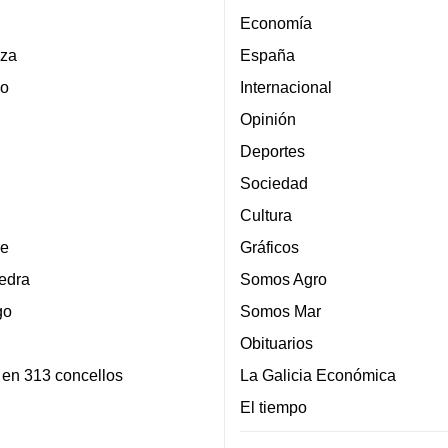
Economía
za
España
lo
Internacional
Opinión
Deportes
Sociedad
Cultura
e
Gráficos
edra
Somos Agro
go
Somos Mar
Obituarios
 en 313 concellos
La Galicia Económica
El tiempo