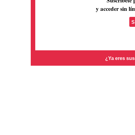
Suscríbete 
y acceder sin lím
S
¿Ya eres sus