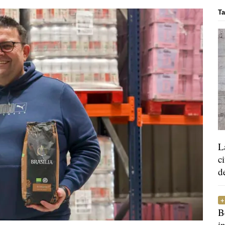
Ta
L
c
d
B
i