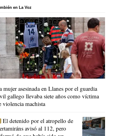
mbién en La Voz
a mujer asesinada en Llanes por el guardia
ivil gallego llevaba siete años como víctima
e violencia machista
El detenido por el atropello de
ertamiráns avisó al 112, pero
nformó de que había sido un