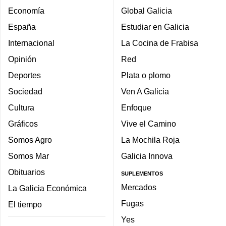
Economía
Global Galicia
España
Estudiar en Galicia
Internacional
La Cocina de Frabisa
Opinión
Red
Deportes
Plata o plomo
Sociedad
Ven A Galicia
Cultura
Enfoque
Gráficos
Vive el Camino
Somos Agro
La Mochila Roja
Somos Mar
Galicia Innova
Obituarios
SUPLEMENTOS
Mercados
La Galicia Económica
Fugas
El tiempo
Yes