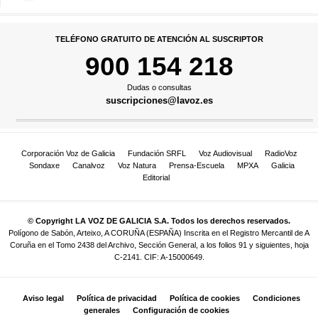
TELÉFONO GRATUITO DE ATENCIÓN AL SUSCRIPTOR
900 154 218
Dudas o consultas
suscripciones@lavoz.es
Corporación Voz de Galicia
Fundación SRFL
Voz Audiovisual
RadioVoz
Sondaxe
Canalvoz
Voz Natura
Prensa-Escuela
MPXA
Galicia
Editorial
© Copyright LA VOZ DE GALICIA S.A. Todos los derechos reservados.
Polígono de Sabón, Arteixo, A CORUÑA (ESPAÑA) Inscrita en el Registro Mercantil de A
Coruña en el Tomo 2438 del Archivo, Sección General, a los folios 91 y siguientes, hoja
C-2141. CIF: A-15000649.
Aviso legal
Política de privacidad
Política de cookies
Condiciones
generales
Configuración de cookies