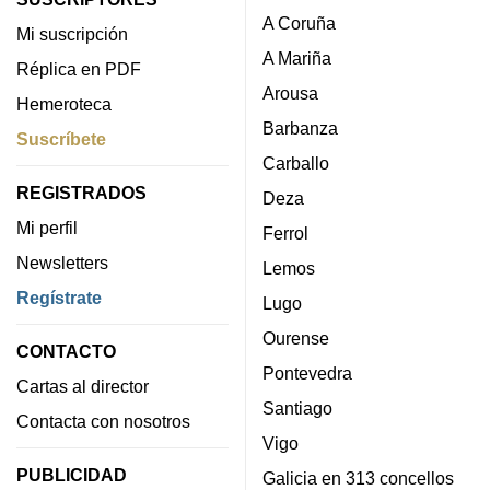
A Coruña
Mi suscripción
A Mariña
Réplica en PDF
Arousa
Hemeroteca
Barbanza
Suscríbete
Carballo
REGISTRADOS
Deza
Mi perfil
Ferrol
Newsletters
Lemos
Regístrate
Lugo
Ourense
CONTACTO
Pontevedra
Cartas al director
Santiago
Contacta con nosotros
Vigo
PUBLICIDAD
Galicia en 313 concellos