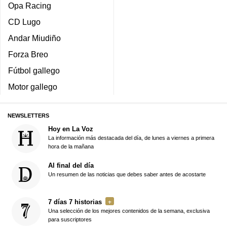
Opa Racing
CD Lugo
Andar Miudiño
Forza Breo
Fútbol gallego
Motor gallego
NEWSLETTERS
Hoy en La Voz
La información más destacada del día, de lunes a viernes a primera
hora de la mañana
Al final del día
Un resumen de las noticias que debes saber antes de acostarte
7 días 7 historias
Una selección de los mejores contenidos de la semana, exclusiva
para suscriptores