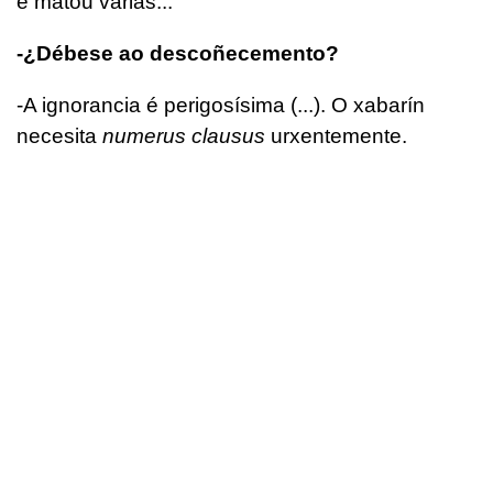
e matou varias...
-¿Débese ao descoñecemento?
-A ignorancia é perigosísima (...). O xabarín
necesita
numerus clausus
urxentemente.