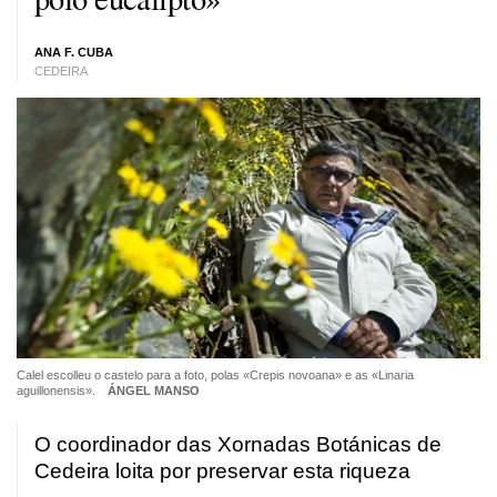
ANA F. CUBA
CEDEIRA
Calel escolleu o castelo para a foto, polas «Crepis novoana» e as «Linaria
aguillonensis».
ÁNGEL MANSO
O coordinador das Xornadas Botánicas de
Cedeira loita por preservar esta riqueza