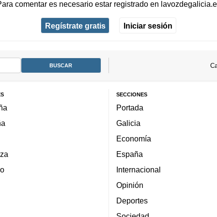
Para comentar es necesario
estar registrado
en
lavozdegalicia.
Regístrate gratis
Iniciar sesión
Ca
ES
SECCIONES
ña
Portada
ña
Galicia
Economía
za
España
lo
Internacional
Opinión
Deportes
Sociedad