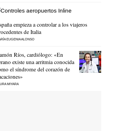
spaña empieza a controlar a los viajeros
rocedentes de Italia
RÍA EUGENIA ALONSO
amón Ríos, cardiólogo: «En
erano existe una arritmia conocida
omo el síndrome del corazón de
acaciones»
URA MIYARA