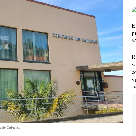
E
p
MA
R
v
c
v
LA
cal de Cabanas