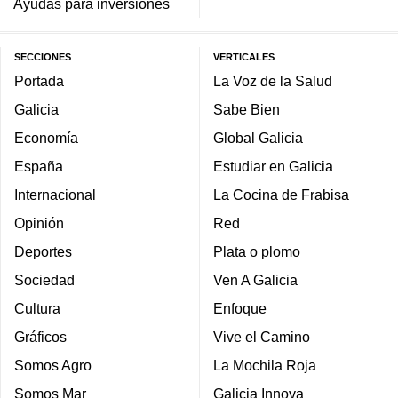
Ayudas para inversiones
SECCIONES
VERTICALES
Portada
La Voz de la Salud
Galicia
Sabe Bien
Economía
Global Galicia
España
Estudiar en Galicia
Internacional
La Cocina de Frabisa
Opinión
Red
Deportes
Plata o plomo
Sociedad
Ven A Galicia
Cultura
Enfoque
Gráficos
Vive el Camino
Somos Agro
La Mochila Roja
Somos Mar
Galicia Innova