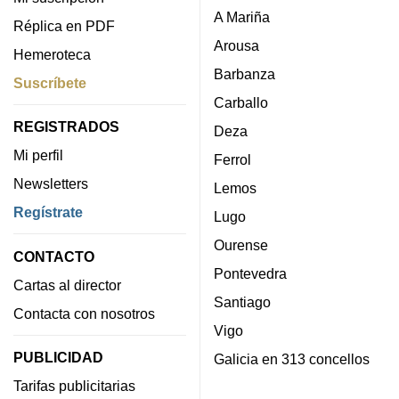
A Mariña
Réplica en PDF
Arousa
Hemeroteca
Barbanza
Suscríbete
Carballo
REGISTRADOS
Deza
Mi perfil
Ferrol
Newsletters
Lemos
Regístrate
Lugo
Ourense
CONTACTO
Pontevedra
Cartas al director
Santiago
Contacta con nosotros
Vigo
PUBLICIDAD
Galicia en 313 concellos
Tarifas publicitarias