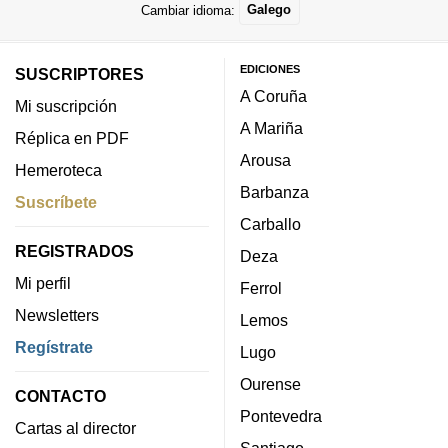
Cambiar idioma:
Galego
EDICIONES
SUSCRIPTORES
A Coruña
Mi suscripción
A Mariña
Réplica en PDF
Arousa
Hemeroteca
Barbanza
Suscríbete
Carballo
REGISTRADOS
Deza
Mi perfil
Ferrol
Newsletters
Lemos
Regístrate
Lugo
Ourense
CONTACTO
Pontevedra
Cartas al director
Santiago