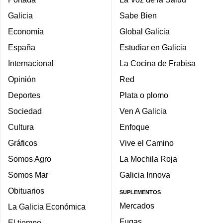
Galicia
Sabe Bien
Economía
Global Galicia
España
Estudiar en Galicia
Internacional
La Cocina de Frabisa
Opinión
Red
Deportes
Plata o plomo
Sociedad
Ven A Galicia
Cultura
Enfoque
Gráficos
Vive el Camino
Somos Agro
La Mochila Roja
Somos Mar
Galicia Innova
Obituarios
SUPLEMENTOS
Mercados
La Galicia Económica
Fugas
El tiempo