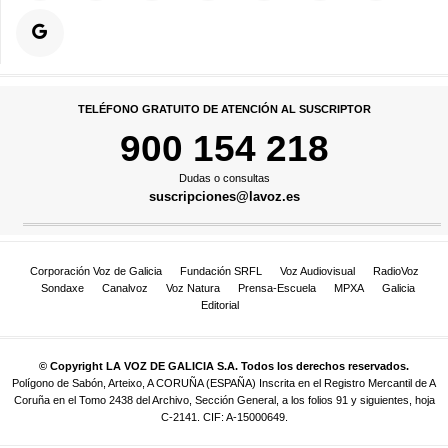
TELÉFONO GRATUITO DE ATENCIÓN AL SUSCRIPTOR
900 154 218
Dudas o consultas
suscripciones@lavoz.es
Corporación Voz de Galicia
Fundación SRFL
Voz Audiovisual
RadioVoz
Sondaxe
Canalvoz
Voz Natura
Prensa-Escuela
MPXA
Galicia
Editorial
© Copyright LA VOZ DE GALICIA S.A. Todos los derechos reservados.
Polígono de Sabón, Arteixo, A CORUÑA (ESPAÑA) Inscrita en el Registro Mercantil de A
Coruña en el Tomo 2438 del Archivo, Sección General, a los folios 91 y siguientes, hoja
C-2141. CIF: A-15000649.