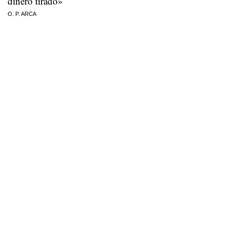
dinero tirado»
O. P. ARCA