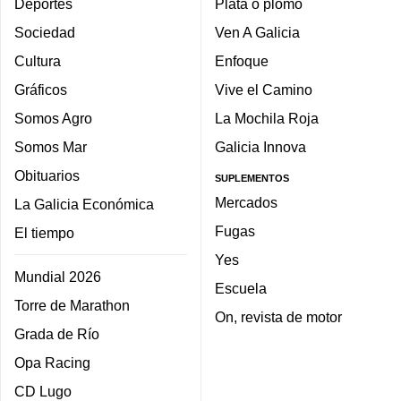
Deportes
Plata o plomo
Sociedad
Ven A Galicia
Cultura
Enfoque
Gráficos
Vive el Camino
Somos Agro
La Mochila Roja
Somos Mar
Galicia Innova
Obituarios
SUPLEMENTOS
Mercados
La Galicia Económica
Fugas
El tiempo
Yes
Mundial 2026
Escuela
Torre de Marathon
On, revista de motor
Grada de Río
Opa Racing
CD Lugo