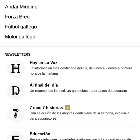
Andar Miudiño
Forza Breo
Fútbol gallego
Motor gallego
NEWSLETTERS
Hoy en La Voz
La información más destacada del día, de lunes a viernes a primera
hora de la mañana
Al final del día
Un resumen de las noticias que debes saber antes de acostarte
7 días 7 historias
Una selección de los mejores contenidos de la semana, exclusiva
para suscriptores
Educación
Recibe cada lunes novedades e información útil sobre el mundo de