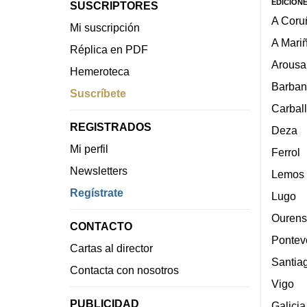
EDICION
SUSCRIPTORES
A Coru
Mi suscripción
A Mari
Réplica en PDF
Arousa
Hemeroteca
Barban
Suscríbete
Carbal
REGISTRADOS
Deza
Mi perfil
Ferrol
Newsletters
Lemos
Regístrate
Lugo
Ourens
CONTACTO
Pontev
Cartas al director
Santia
Contacta con nosotros
Vigo
PUBLICIDAD
Galicia