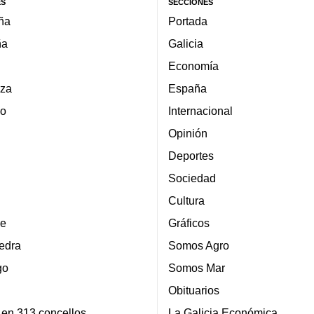
ES
SECCIONES
ña
Portada
ña
Galicia
Economía
za
España
lo
Internacional
Opinión
Deportes
Sociedad
Cultura
e
Gráficos
edra
Somos Agro
go
Somos Mar
Obituarios
 en 313 concellos
La Galicia Económica