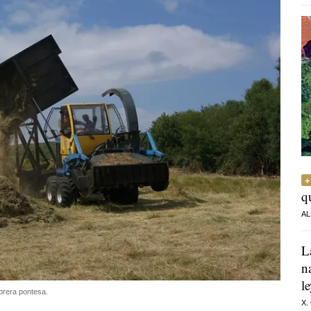
q
AL
L
n
l
brera pontesa.
X.