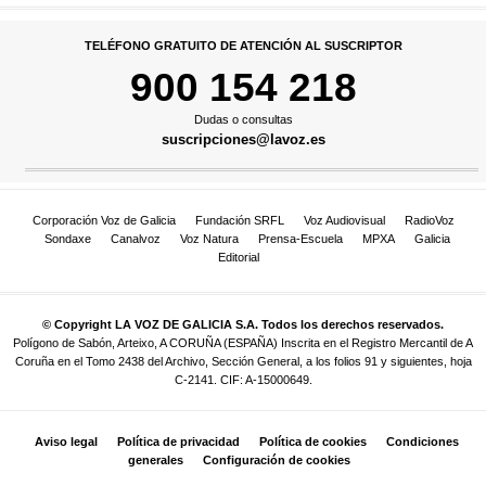
TELÉFONO GRATUITO DE ATENCIÓN AL SUSCRIPTOR
900 154 218
Dudas o consultas
suscripciones@lavoz.es
Corporación Voz de Galicia
Fundación SRFL
Voz Audiovisual
RadioVoz
Sondaxe
Canalvoz
Voz Natura
Prensa-Escuela
MPXA
Galicia
Editorial
© Copyright LA VOZ DE GALICIA S.A. Todos los derechos reservados.
Polígono de Sabón, Arteixo, A CORUÑA (ESPAÑA) Inscrita en el Registro Mercantil de A
Coruña en el Tomo 2438 del Archivo, Sección General, a los folios 91 y siguientes, hoja
C-2141. CIF: A-15000649.
Aviso legal
Política de privacidad
Política de cookies
Condiciones
generales
Configuración de cookies