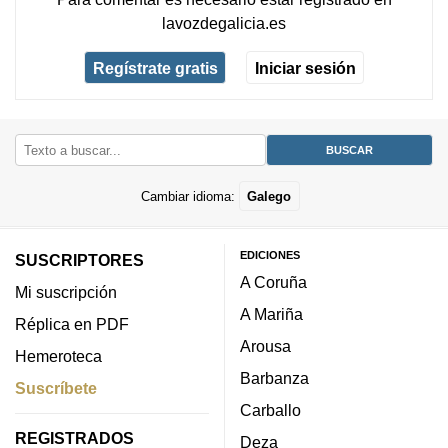
lavozdegalicia.es
Regístrate gratis
Iniciar sesión
Cambiar idioma:
Galego
EDICIONES
SUSCRIPTORES
A Coruña
Mi suscripción
A Mariña
Réplica en PDF
Arousa
Hemeroteca
Barbanza
Suscríbete
Carballo
REGISTRADOS
Deza