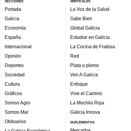
SECCIONES
VERTICALES
Portada
La Voz de la Salud
Galicia
Sabe Bien
Economía
Global Galicia
España
Estudiar en Galicia
Internacional
La Cocina de Frabisa
Opinión
Red
Deportes
Plata o plomo
Sociedad
Ven A Galicia
Cultura
Enfoque
Gráficos
Vive el Camino
Somos Agro
La Mochila Roja
Somos Mar
Galicia Innova
Obituarios
SUPLEMENTOS
Mercados
La Galicia Económica