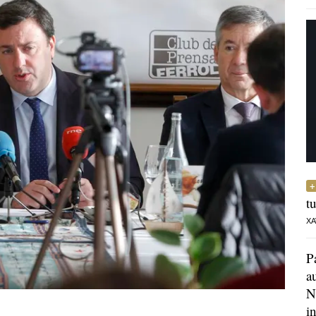
t
XA
P
a
N
i