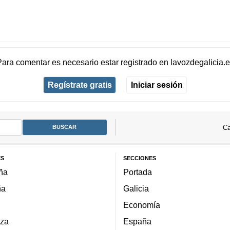
Para comentar es necesario
estar registrado
en
lavozdegalicia.
Regístrate gratis
Iniciar sesión
Ca
ES
SECCIONES
ña
Portada
ña
Galicia
Economía
za
España