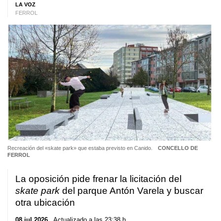
LA VOZ
FERROL
Recreación del «skate park» que estaba previsto en Canido.
CONCELLO DE
FERROL
La oposición pide frenar la licitación del
skate park
del parque Antón Varela y buscar
otra ubicación
08 jul 2026
. Actualizado a las 23:38 h.