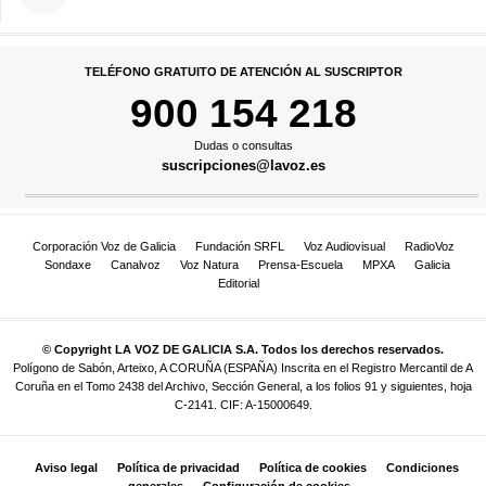
TELÉFONO GRATUITO DE ATENCIÓN AL SUSCRIPTOR
900 154 218
Dudas o consultas
suscripciones@lavoz.es
Corporación Voz de Galicia
Fundación SRFL
Voz Audiovisual
RadioVoz
Sondaxe
Canalvoz
Voz Natura
Prensa-Escuela
MPXA
Galicia
Editorial
© Copyright LA VOZ DE GALICIA S.A. Todos los derechos reservados.
Polígono de Sabón, Arteixo, A CORUÑA (ESPAÑA) Inscrita en el Registro Mercantil de A
Coruña en el Tomo 2438 del Archivo, Sección General, a los folios 91 y siguientes, hoja
C-2141. CIF: A-15000649.
Aviso legal
Política de privacidad
Política de cookies
Condiciones