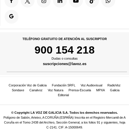
TELÉFONO GRATUITO DE ATENCIÓN AL SUSCRIPTOR
900 154 218
Dudas o consultas
suscripciones@lavoz.es
Corporación Voz de Galicia
Fundación SRFL
Voz Audiovisual
RadioVoz
Sondaxe
Canalvoz
Voz Natura
Prensa-Escuela
MPXA
Galicia
Editorial
© Copyright LA VOZ DE GALICIA S.A. Todos los derechos reservados.
Polígono de Sabón, Arteixo, A CORUÑA (ESPAÑA) Inscrita en el Registro Mercantil de A
Coruña en el Tomo 2438 del Archivo, Sección General, a los folios 91 y siguientes, hoja
C-2141. CIF: A-15000649.