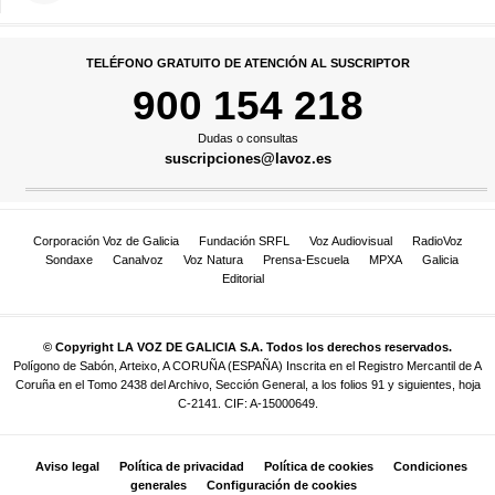
TELÉFONO GRATUITO DE ATENCIÓN AL SUSCRIPTOR
900 154 218
Dudas o consultas
suscripciones@lavoz.es
Corporación Voz de Galicia
Fundación SRFL
Voz Audiovisual
RadioVoz
Sondaxe
Canalvoz
Voz Natura
Prensa-Escuela
MPXA
Galicia
Editorial
© Copyright LA VOZ DE GALICIA S.A. Todos los derechos reservados.
Polígono de Sabón, Arteixo, A CORUÑA (ESPAÑA) Inscrita en el Registro Mercantil de A
Coruña en el Tomo 2438 del Archivo, Sección General, a los folios 91 y siguientes, hoja
C-2141. CIF: A-15000649.
Aviso legal
Política de privacidad
Política de cookies
Condiciones
generales
Configuración de cookies