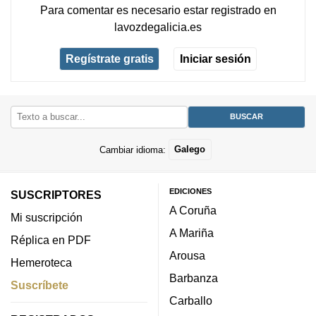
Para comentar es necesario
estar registrado
en
lavozdegalicia.es
Regístrate gratis
Iniciar sesión
Cambiar idioma:
Galego
EDICIONES
SUSCRIPTORES
A Coruña
Mi suscripción
A Mariña
Réplica en PDF
Arousa
Hemeroteca
Barbanza
Suscríbete
Carballo