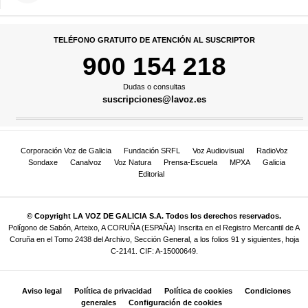
TELÉFONO GRATUITO DE ATENCIÓN AL SUSCRIPTOR
900 154 218
Dudas o consultas
suscripciones@lavoz.es
Corporación Voz de Galicia
Fundación SRFL
Voz Audiovisual
RadioVoz
Sondaxe
Canalvoz
Voz Natura
Prensa-Escuela
MPXA
Galicia
Editorial
© Copyright LA VOZ DE GALICIA S.A. Todos los derechos reservados.
Polígono de Sabón, Arteixo, A CORUÑA (ESPAÑA) Inscrita en el Registro Mercantil de A
Coruña en el Tomo 2438 del Archivo, Sección General, a los folios 91 y siguientes, hoja
C-2141. CIF: A-15000649.
Aviso legal
Política de privacidad
Política de cookies
Condiciones
generales
Configuración de cookies