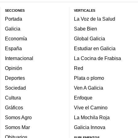
SECCIONES
VERTICALES
Portada
La Voz de la Salud
Galicia
Sabe Bien
Economía
Global Galicia
España
Estudiar en Galicia
Internacional
La Cocina de Frabisa
Opinión
Red
Deportes
Plata o plomo
Sociedad
Ven A Galicia
Cultura
Enfoque
Gráficos
Vive el Camino
Somos Agro
La Mochila Roja
Somos Mar
Galicia Innova
Obituarios
SUPLEMENTOS