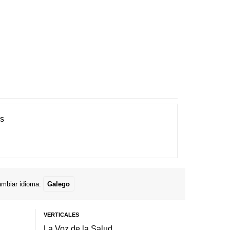
es
mbiar idioma:
Galego
VERTICALES
La Voz de la Salud