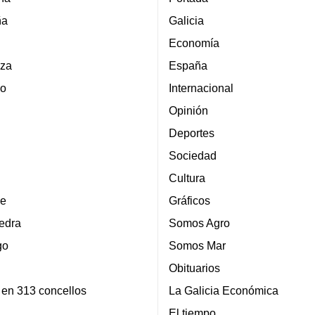
ña
Galicia
Economía
za
España
lo
Internacional
Opinión
Deportes
Sociedad
Cultura
e
Gráficos
edra
Somos Agro
go
Somos Mar
Obituarios
 en 313 concellos
La Galicia Económica
El tiempo