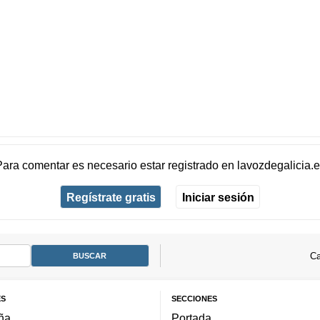
Para comentar es necesario
estar registrado
en
lavozdegalicia.
Regístrate gratis
Iniciar sesión
Ca
ES
SECCIONES
ña
Portada