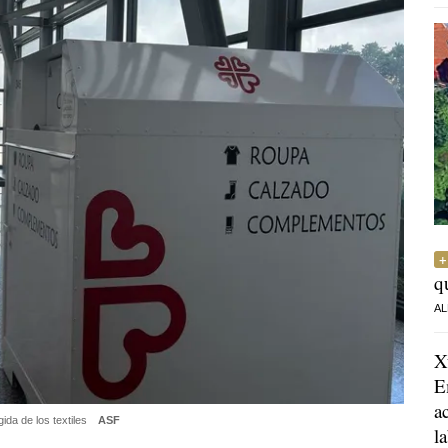
q
AL
X
E
a
ida de los textiles
ASF
l